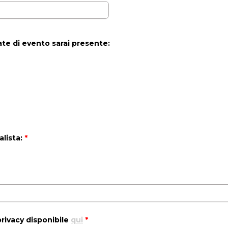
ate di evento sarai presente:
alista:
*
 privacy disponibile
qui
*